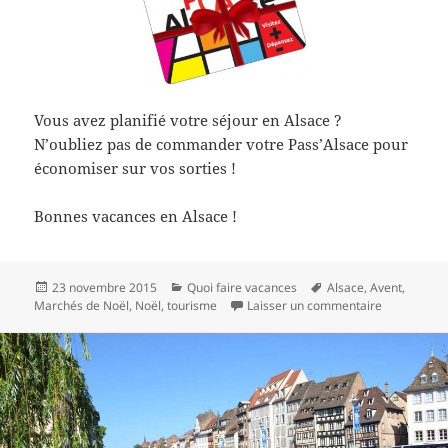
Vous avez planifié votre séjour en Alsace ?
N’oubliez pas de commander votre Pass’Alsace pour
économiser sur vos sorties !
Bonnes vacances en Alsace !
Publié
Catégories
Mots-
23 novembre 2015
Quoi faire vacances
Alsace
,
Avent
,
le
clés
sur Passer 
Marchés de Noël
,
Noël
,
tourisme
Laisser un commentaire