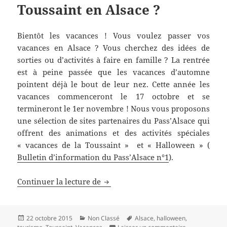
Toussaint en Alsace ?
Bientôt les vacances ! Vous voulez passer vos
vacances en Alsace ? Vous cherchez des idées de
sorties ou d’activités à faire en famille ? La rentrée
est à peine passée que les vacances d’automne
pointent déjà le bout de leur nez. Cette année les
vacances commenceront le 17 octobre et se
termineront le 1er novembre ! Nous vous proposons
une sélection de sites partenaires du Pass’Alsace qui
offrent des animations et des activités spéciales
« vacances de la Toussaint » et « Halloween » (
Bulletin d’information du Pass’Alsace n°1
).
Passer ses vacances de la Toussain
Continuer la lecture de
Publié
Catégories
Mots-
22 octobre 2015
Non Classé
Alsace
,
halloween
,
le
clés
sur Passer ses