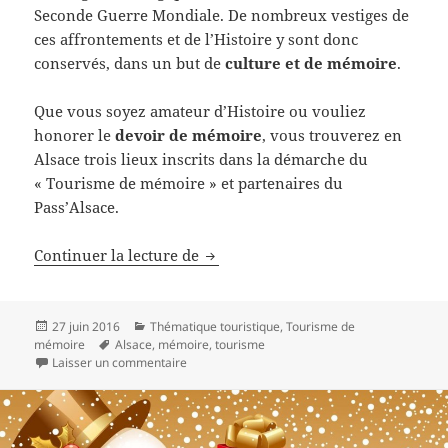
Seconde Guerre Mondiale. De nombreux vestiges de
ces affrontements et de l’Histoire y sont donc
conservés, dans un but de
culture et de mémoire
.
Que vous soyez amateur d’Histoire ou vouliez
honorer le
devoir de mémoire
, vous trouverez en
Alsace trois lieux inscrits dans la démarche du
« Tourisme de mémoire » et partenaires du
Pass’Alsace.
Tourisme de mémoire en Alsace
Continuer la lecture de
Publié
Catégories
27 juin 2016
Thématique touristique
,
Tourisme de
le
Mots-
mémoire
Alsace
,
mémoire
,
tourisme
clés
sur Tourisme de mémoire en Alsace
Laisser un commentaire