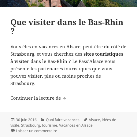
Que visiter dans le Bas-Rhin
?
Vous êtes en vacances en Alsace, peut-être du côté de
Strasbourg, et vous cherchez des
sites touristiques
à visiter
dans le Bas-Rhin ? Le Pass’Alsace vous
présente les partenaires touristiques que vous
pouvez visiter, plus ou moins proches de
Strasbourg.
Que visiter dans le Bas-Rhin ?
Continuer la lecture de
Publié
Catégories
Mots-
30 juin 2016
Quoi faire vacances
Alsace
,
idées de
le
clés
visite
,
Strasbourg
,
tourisme
,
Vacances en Alsace
sur Que visiter dans le Bas-Rhin ?
Laisser un commentaire