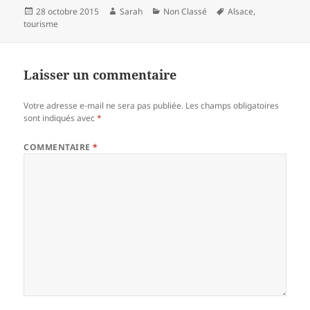
Publié
Auteur
Catégories
Mots-
28 octobre 2015
Sarah
Non Classé
Alsace
,
le
clés
tourisme
Laisser un commentaire
Votre adresse e-mail ne sera pas publiée.
Les champs obligatoires
sont indiqués avec
*
COMMENTAIRE
*