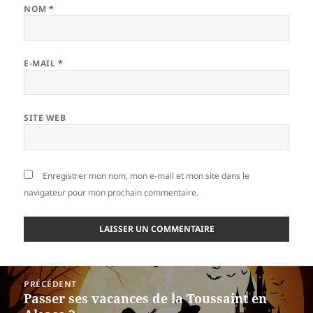
NOM
*
E-MAIL
*
SITE WEB
Enregistrer mon nom, mon e-mail et mon site dans le
navigateur pour mon prochain commentaire.
Navigation
PRÉCÉDENT
de
Passer ses vacances de la Toussaint en
Article
l’article