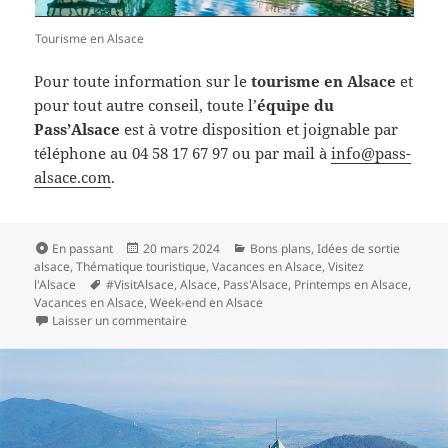
Tourisme en Alsace
Pour toute information sur le
tourisme en Alsace
et
pour tout autre conseil, toute l’
équipe du
Pass’Alsace
est à votre disposition et joignable par
téléphone au 04 58 17 67 97 ou par mail à
info@pass-
alsace.com
.
Format
Publié
Catégories
En passant
20 mars 2024
Bons plans
,
Idées de sortie
le
alsace
,
Thématique touristique
,
Vacances en Alsace
,
Visitez
Mots-
l'Alsace
#VisitAlsace
,
Alsace
,
Pass'Alsace
,
Printemps en Alsace
,
clés
Vacances en Alsace
,
Week-end en Alsace
sur Tourisme printemps Alsace – Réouverture d
Laisser un commentaire