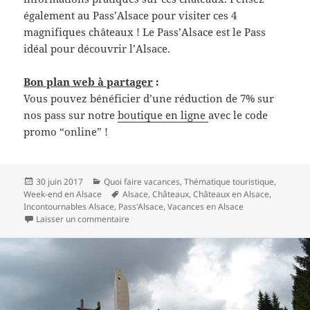
également au Pass’Alsace pour visiter ces 4
magnifiques châteaux ! Le Pass’Alsace est le Pass
idéal pour découvrir l’Alsace.
Bon plan web à partager
:
Vous pouvez bénéficier d’une réduction de 7% sur
nos pass sur notre
boutique en ligne
avec le code
promo “online” !
Publié
Catégories
30 juin 2017
Quoi faire vacances
,
Thématique touristique
,
le
Mots-
Week-end en Alsace
Alsace
,
Châteaux
,
Châteaux en Alsace
,
clés
Incontournables Alsace
,
Pass'Alsace
,
Vacances en Alsace
sur Les Châteaux dans le Pass’Alsace
Laisser un commentaire