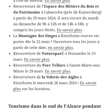
à côté de Sélestat.
En savoir plus
.
Réouverture de l’
Espace des Métiers du Bois et
du Patrimoine
à Labaroche (près de Kaysersberg)
à partir du 29 mars 2024. Il sera ouvert du mardi
au dimanche de 9h à 12h et de 14h à 18h, y
compris les jours fériés.
En savoir plus
.
La
Montagne des Singes
à Kintzheim rouvre ses
portes dès le 22 mars ! Ouverture tous les jours à
partir de cette date,
en savoir plus
.
Réouverture de
NaturoparC
à Hunawihr le 23
mars.
En savoir plus
.
Réouverture du
Parc Tellure
à Sainte-Marie-aux-
Mines le 29 mars.
En savoir plus
.
Réouverture de
la Volerie des Aigles
à
Kintzheim le mercredi 28 mars 2024 !
En savoir
plus
sur les horaires.
Tourisme dans le sud de l’Alsace pendant