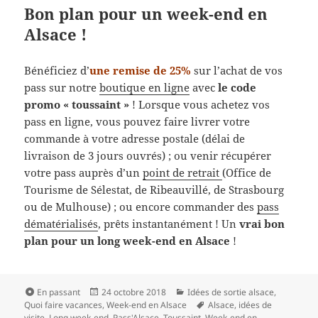
Bon plan pour un week-end en
Alsace !
Bénéficiez d’
une remise de 25%
sur l’achat de vos
pass sur notre
boutique en ligne
avec
le code
promo « toussaint »
! Lorsque vous achetez vos
pass en ligne, vous pouvez faire livrer votre
commande à votre adresse postale (délai de
livraison de 3 jours ouvrés) ; ou venir récupérer
votre pass auprès d’un
point de retrait
(Office de
Tourisme de Sélestat, de Ribeauvillé, de Strasbourg
ou de Mulhouse) ; ou encore commander des
pass
dématérialisés
, prêts instantanément ! Un
vrai bon
plan pour un long week-end en Alsace
!
Format
Publié
Catégories
En passant
24 octobre 2018
Idées de sortie alsace
,
le
Mots-
Quoi faire vacances
,
Week-end en Alsace
Alsace
,
idées de
clés
visite
,
Long week-end
,
Pass'Alsace
,
Toussaint
,
Week-end en