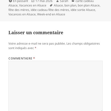
Format
Publié
Auteur
Catégories
En passant
17 mai 2026
Sarah
carte cadeau
le
Mots-
Alsace
,
Vacances en Alsace
Alsace
,
bon plan
,
bon plan Alsace
,
clés
fête des mères
,
idée cadeau fête des mères
,
idée sortie Alsace
,
Vacances en Alsace
,
Week-end en Alsace
Laisser un commentaire
Votre adresse e-mail ne sera pas publiée.
Les champs obligatoires
sont indiqués avec
*
COMMENTAIRE
*