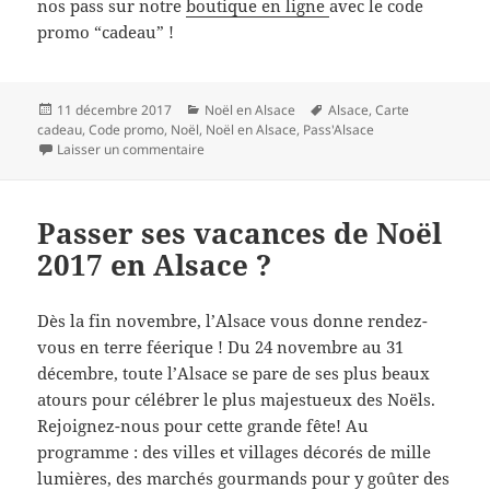
nos pass sur notre
boutique en ligne
avec le code
promo “cadeau” !
Publié
Catégories
Mots-
11 décembre 2017
Noël en Alsace
Alsace
,
Carte
le
clés
cadeau
,
Code promo
,
Noël
,
Noël en Alsace
,
Pass'Alsace
sur Le Pass’Alsace : un cadeau original et idéal 
Laisser un commentaire
Passer ses vacances de Noël
2017 en Alsace ?
Dès la fin novembre, l’Alsace vous donne rendez-
vous en terre féerique ! Du 24 novembre au 31
décembre, toute l’Alsace se pare de ses plus beaux
atours pour célébrer le plus majestueux des Noëls.
Rejoignez-nous pour cette grande fête! Au
programme : des villes et villages décorés de mille
lumières, des marchés gourmands pour y goûter des