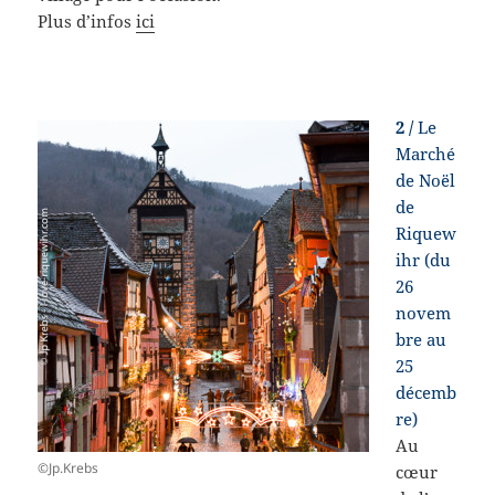
Plus d’infos
ici
2 /
Le
Marché
de Noël
de
Riquew
ihr (du
26
novem
bre au
25
décemb
re)
Au
©Jp.Krebs
cœur