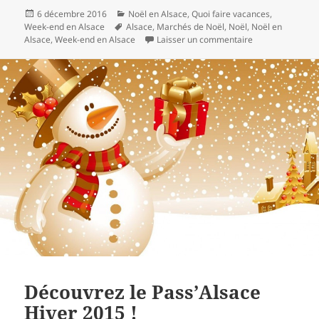
Publié
Catégories
6 décembre 2016
Noël en Alsace
,
Quoi faire vacances
,
le
Mots-
Week-end en Alsace
Alsace
,
Marchés de Noël
,
Noël
,
Noël en
clés
sur Marchés de N
Alsace
,
Week-end en Alsace
Laisser un commentaire
Découvrez le Pass’Alsace
Hiver 2015 !