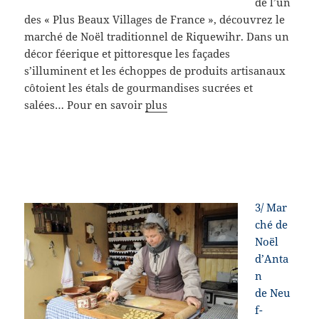
de l’un
des « Plus Beaux Villages de France », découvrez le
marché de Noël traditionnel de Riquewihr. Dans un
décor féerique et pittoresque les façades
s’illuminent et les échoppes de produits artisanaux
côtoient les étals de gourmandises sucrées et
salées… Pour en savoir
plus
3/
Mar
ché de
Noël
d’Anta
n
de Neu
f-