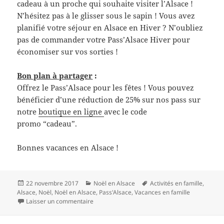
cadeau à un proche qui souhaite visiter l’Alsace !
N’hésitez pas à le glisser sous le sapin ! Vous avez
planifié votre séjour en Alsace en Hiver ? N’oubliez
pas de commander votre Pass’Alsace Hiver pour
économiser sur vos sorties !
Bon plan à partager
:
Offrez le Pass’Alsace pour les fêtes ! Vous pouvez
bénéficier d’une réduction de 25% sur nos pass sur
notre
boutique en ligne
avec le code
promo “cadeau”.
Bonnes vacances en Alsace !
Publié
Catégories
Mots-
22 novembre 2017
Noël en Alsace
Activités en famille
,
le
clés
Alsace
,
Noël
,
Noël en Alsace
,
Pass'Alsace
,
Vacances en famille
sur Passer ses vacances de Noël 2017 en Alsac
Laisser un commentaire