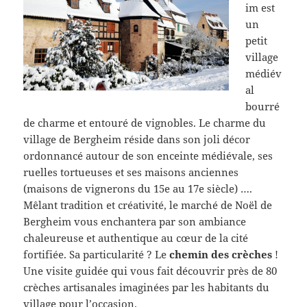
im est
un
petit
village
médiév
al
bourré
de charme et entouré de vignobles. Le charme du
village de Bergheim réside dans son joli décor
ordonnancé autour de son enceinte médiévale, ses
ruelles tortueuses et ses maisons anciennes
(maisons de vignerons du 15e au 17e siècle) ….
Mêlant tradition et créativité, le marché de Noël de
Bergheim vous enchantera par son ambiance
chaleureuse et authentique au cœur de la cité
fortifiée. Sa particularité ? Le
chemin des crèches
!
Une visite guidée qui vous fait découvrir près de 80
crèches artisanales imaginées par les habitants du
village pour l’occasion.