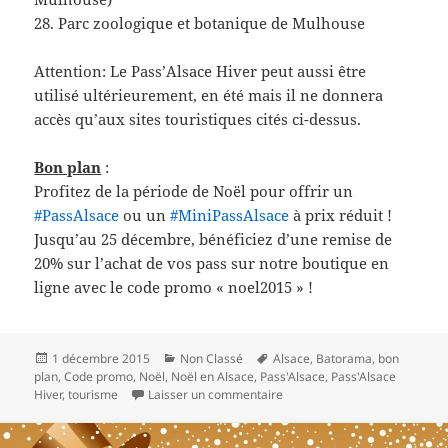
28. Parc zoologique et botanique de Mulhouse
Attention: Le Pass’Alsace Hiver peut aussi être
utilisé ultérieurement, en été mais il ne donnera
accès qu’aux sites touristiques cités ci-dessus.
Bon plan
:
Profitez de la période de Noël pour offrir un
‪#‎
PassAlsace‬
ou un
#
MiniPassAlsace
à prix réduit !
Jusqu’au 25 décembre, bénéficiez d’une remise de
20% sur l’achat de vos pass sur notre boutique en
ligne avec le code promo « noel2015 » !
Publié
Catégories
Mots-
1 décembre 2015
Non Classé
Alsace
,
Batorama
,
bon
le
clés
plan
,
Code promo
,
Noël
,
Noël en Alsace
,
Pass'Alsace
,
Pass'Alsace
sur Découvrez le Pass’Alsace 
Hiver
,
tourisme
Laisser un commentaire