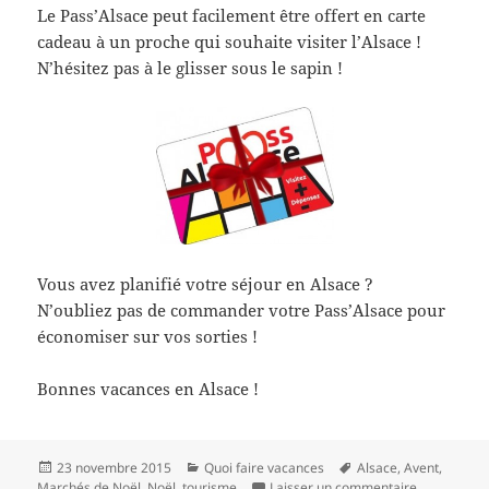
Le Pass’Alsace peut facilement être offert en carte
cadeau à un proche qui souhaite visiter l’Alsace !
N’hésitez pas à le glisser sous le sapin !
Vous avez planifié votre séjour en Alsace ?
N’oubliez pas de commander votre Pass’Alsace pour
économiser sur vos sorties !
Bonnes vacances en Alsace !
Publié
Catégories
Mots-
23 novembre 2015
Quoi faire vacances
Alsace
,
Avent
,
le
clés
sur Passer 
Marchés de Noël
,
Noël
,
tourisme
Laisser un commentaire