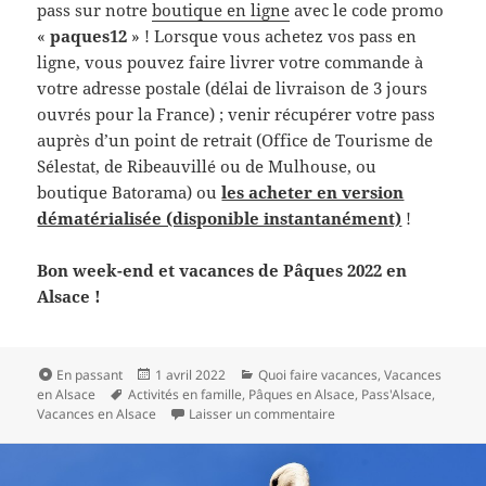
pass
sur notre
boutique en ligne
avec le code promo
«
paques12
» ! Lorsque vous achetez vos pass en
ligne, vous pouvez faire livrer votre commande à
votre adresse postale (délai de livraison de 3 jours
ouvrés pour la France) ; venir récupérer votre pass
auprès d’un point de retrait (Office de Tourisme de
Sélestat, de Ribeauvillé ou de Mulhouse, ou
boutique Batorama) ou
les acheter en version
dématérialisée (disponible instantanément)
!
Bon week-end et vacances de Pâques 2022 en
Alsace !
Format
Publié
Catégories
En passant
1 avril 2022
Quoi faire vacances
,
Vacances
Mots-
le
en Alsace
Activités en famille
,
Pâques en Alsace
,
Pass'Alsace
,
clés
sur Vacances de Pâques en
Vacances en Alsace
Laisser un commentaire