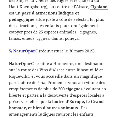
des Singes, la Volerie des Aigles et le château du
Haut-Koenigsbourg), au centre de l’Alsace,
Cigoland
est un
parc d’attractions ludique et
pédagogique
situé juste à côté de Sélestat. En plus
des attractions, les enfants pourront également
côtoyer près de 25 espèces animales : cigognes,
lamas, émeus, cygnes, daims, poneys…
5/ NaturOparC
(réouverture le 30 mars 2019)
NaturOparC
se situe à Hunawihr, une destination
sur la route des Vins d’Alsace entre Ribeauvillé et
Riquewihr, et vous accueille dans un magnifique
parc nature de 5 ha. Promenez-vous au rythme des
craquètements de plus de
200 cigognes
évoluant en
liberté et partez à la découverte d’espèces locales à
préserver telles que la
loutre d’Europe, le Grand
hamster, et bien d’autres animaux.
Des
aménagements ludiques raviront les enfants