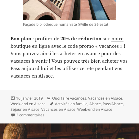
Façade bibliothèque humaniste ®Ville de Sélestat
Bon plan
: profitez de
20% de réduction
sur
notre
boutique en ligne
avec le code promo « vacances » !
Vous pouvez ainsi les acheter en avance pour des
vacances à venir ! Vous pouvez très bien acheter vos
Pass aujourd’hui et les utiliser cet été pendant vos
vacances en Alsace.
Publié
Catégories
16 janvier 2019
Quoi faire vacances
,
Vacances en Alsace
,
le
Mots-
Week-end en Alsace
Activités en famille
,
Alsace
,
Pass'Alsace
,
clés
Séjour en Alsace
,
Vacances en Alsace
,
Week-end en Alsace
sur Vacances en Alsace en 2019 avec le Pass’Alsace
2 commentaires