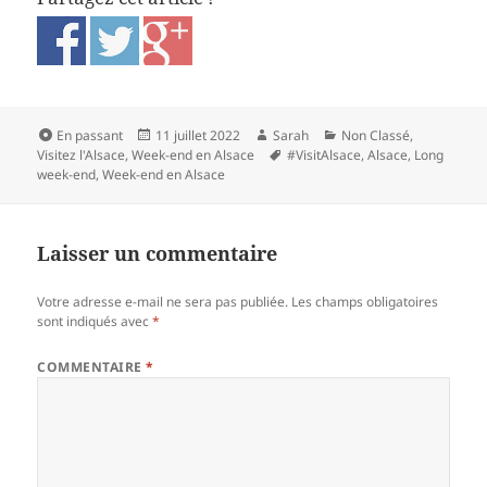
Format
Publié
Auteur
Catégories
En passant
11 juillet 2022
Sarah
Non Classé
,
le
Mots-
Visitez l'Alsace
,
Week-end en Alsace
#VisitAlsace
,
Alsace
,
Long
clés
week-end
,
Week-end en Alsace
Laisser un commentaire
Votre adresse e-mail ne sera pas publiée.
Les champs obligatoires
sont indiqués avec
*
COMMENTAIRE
*