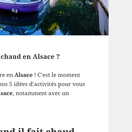
t chaud en Alsace ?
ire en
Alsace
! C’est le moment
nos 5 idées d’activités pour vous
lsace
, notamment avec un
and il fait chaud