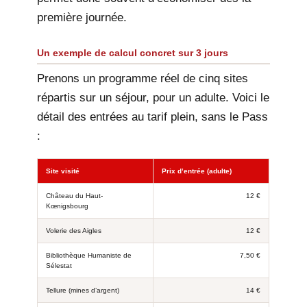
première journée.
Un exemple de calcul concret sur 3 jours
Prenons un programme réel de cinq sites
répartis sur un séjour, pour un adulte. Voici le
détail des entrées au tarif plein, sans le Pass
:
Site visité
Prix d’entrée (adulte)
Château du Haut-
12 €
Kœnigsbourg
Volerie des Aigles
12 €
Bibliothèque Humaniste de
7,50 €
Sélestat
Tellure (mines d’argent)
14 €