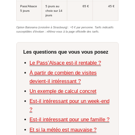
Pass’Alsace
5 jours au
65 €
45 €
5 jours
choix sur 14
jours
Option Batorama (croisière à Strasbourg) : +5 € par personne. Tarifs indicatifs
susceptibles d’évoluer ; référez-vous à la page officielle des tarifs.
Les questions que vous vous posez
Le Pass’Alsace est-il rentable ?
À partir de combien de visites
devient-il intéressant ?
Un exemple de calcul concret
Est-il intéressant pour un week-end
?
Est-il intéressant pour une famille ?
Et si la météo est mauvaise ?