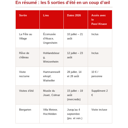
En résumé : les 5 sorties d’été en un coup d’œil
Sortie
Lieu
Dates 2026
Accès avec
le
Pass’Alsace
La Fête au
Écomusée
10 juillet – 21
Inclus
Village
d’Alsace,
août
Ungersheim
Rêve de
Hohlandsbour
12 juillet – 23
Inclus
château
g,
août
Wintzenheim
Visite
Hartmannswill
28 juillet, 14
10 € /
nocturne
erkopf,
et 28 août
personne
Wattwiller
Visites d’été
Musée du
15 juillet – 19
Supplément 2
Jouet, Colmar
août
€
(mercredis)
Biergarten
Villa Meteor,
Jusqu’au 4
Visite incluse
Hochfelden
septembre
(jeu. et ven.)