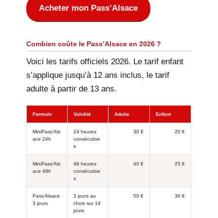
Acheter mon Pass’Alsace
Combien coûte le Pass’Alsace en 2026 ?
Voici les tarifs officiels 2026. Le tarif enfant
s’applique jusqu’à 12 ans inclus, le tarif
adulte à partir de 13 ans.
Formule
Validité
Adulte
Enfant
MiniPass’Als
24 heures
30 €
20 €
ace 24h
consécutive
s
MiniPass’Als
48 heures
40 €
25 €
ace 48h
consécutive
s
Pass’Alsace
3 jours au
50 €
30 €
3 jours
choix sur 14
jours