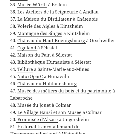
35.
Musée Würth
à Erstein
36.
Les Ateliers de la Seigneurie
à Andlau
37. La
Maison du Distillateur
à Châtenois
38.
Volerie des Aigles
à Kintzheim
39.
Montagne des Singes
à Kintzheim
40.
Château du Haut-Koenigsbourg
à Orschwiller
41.
Cigoland
à Sélestat
42.
Maison du Pain
à Sélestat
43.
Bibliothèque Humaniste
à Sélestat
44.
Tellure
à Sainte-Marie-aux-Mines
45.
NaturOparC
à Hunawihr
46.
Château du Hohlandsbourg
47.
Musée des métiers du bois et du patrimoine
à
Labaroche
48.
Musée du Jouet
à Colmar
49.
Le Village Hansi et son Musée
à Colmar
50.
Ecomusée d’Alsace
à Ungersheim
51.
Historial franco-allemand du
Hartmannswillerkopf
à Wattwiller