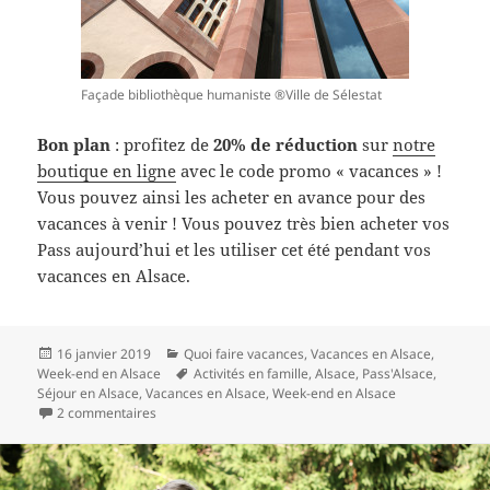
Façade bibliothèque humaniste ®Ville de Sélestat
Bon plan
: profitez de
20% de réduction
sur
notre
boutique en ligne
avec le code promo « vacances » !
Vous pouvez ainsi les acheter en avance pour des
vacances à venir ! Vous pouvez très bien acheter vos
Pass aujourd’hui et les utiliser cet été pendant vos
vacances en Alsace.
Publié
Catégories
16 janvier 2019
Quoi faire vacances
,
Vacances en Alsace
,
le
Mots-
Week-end en Alsace
Activités en famille
,
Alsace
,
Pass'Alsace
,
clés
Séjour en Alsace
,
Vacances en Alsace
,
Week-end en Alsace
sur Vacances en Alsace en 2019 avec le Pass’Alsace
2 commentaires