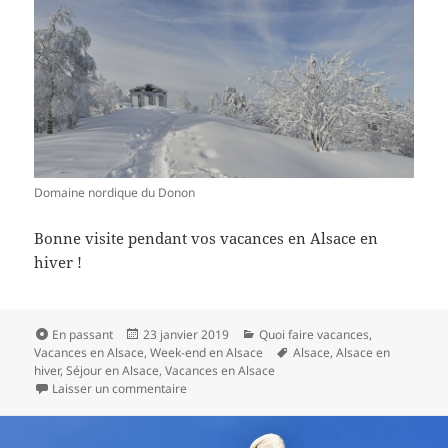
Domaine nordique du Donon
Bonne visite pendant vos vacances en Alsace en
hiver !
Format
Publié
Catégories
En passant
23 janvier 2019
Quoi faire vacances
,
le
Mots-
Vacances en Alsace
,
Week-end en Alsace
Alsace
,
Alsace en
clés
hiver
,
Séjour en Alsace
,
Vacances en Alsace
sur Alsace en hiver : que voir ? que faire ? quel v
Laisser un commentaire