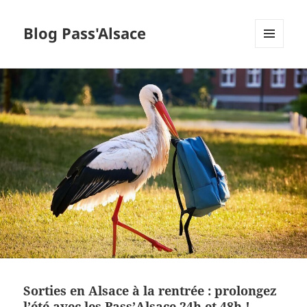
Blog Pass'Alsace
MENU
ET
WIDGETS
Sorties en Alsace à la rentrée : prolongez
l’été avec les Pass’Alsace 24h et 48h !