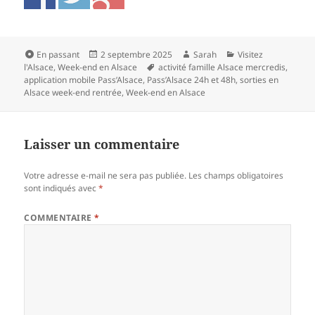
Format
Publié
Auteur
Catégories
En passant
2 septembre 2025
Sarah
Visitez
le
Mots-
l'Alsace
,
Week-end en Alsace
activité famille Alsace mercredis
,
clés
application mobile Pass’Alsace
,
Pass’Alsace 24h et 48h
,
sorties en
Alsace week-end rentrée
,
Week-end en Alsace
Laisser un commentaire
Votre adresse e-mail ne sera pas publiée.
Les champs obligatoires
sont indiqués avec
*
COMMENTAIRE
*