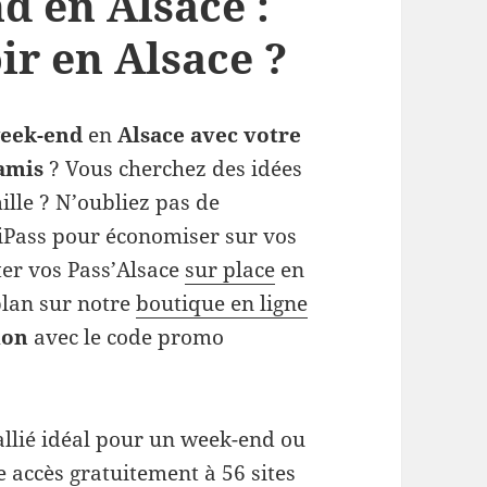
d en Alsace :
ir en Alsace ?
eek-end
en
Alsace avec votre
 amis
? Vous cherchez des idées
mille ? N’oubliez pas de
Pass pour économiser sur vos
ter vos Pass’Alsace
sur place
en
plan sur notre
boutique en ligne
ion
avec le code promo
allié idéal pour un week-end ou
ne accès gratuitement à
56 sites