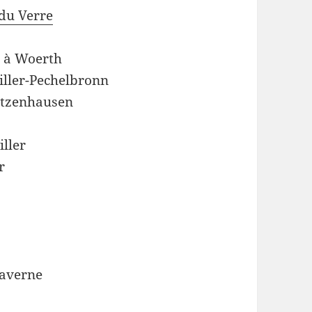
du Verre
0
à Woerth
ller-Pechelbronn
tzenhausen
ller
r
averne