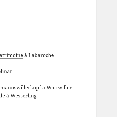
t
patrimoine
à Labaroche
olmar
rtmannswillerkopf
à Wattwiller
ile
à Wesserling