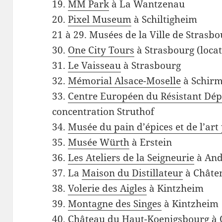
19.
MM Park
à La Wantzenau
20.
Pixel Museum
à Schiltigheim
21 à 29. Musées de la Ville de Strasb
30.
One City Tours
à Strasbourg (locat
31.
Le Vaisseau
à Strasbourg
32.
Mémorial Alsace-Moselle
à Schir
33.
Centre Européen du Résistant Dép
concentration Struthof
34.
Musée du pain d’épices et de l’art
35.
Musée Würth
à Erstein
36.
Les Ateliers de la Seigneurie
à And
37. La
Maison du Distillateur
à Châte
38.
Volerie des Aigles
à Kintzheim
39.
Montagne des Singes
à Kintzheim
40.
Château du Haut-Koenigsbourg
à 