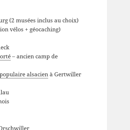
ourg (2 musées inclus au choix)
ion vélos + géocaching)
meck
orté
– ancien camp de
 populaire alsacien
à Gertwiller
lau
nois
Orschwiller