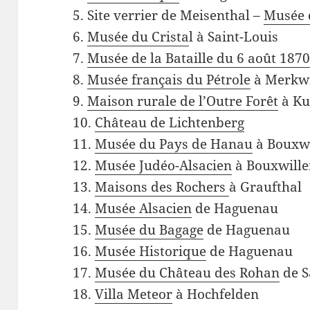
5. Site verrier de Meisenthal –
Musée 
6.
Musée du Crista
l à Saint-Louis
7.
Musée de la Bataille du 6 août 187
8.
Musée français du Pétrole
à Merkwi
9.
Maison rurale de l’Outre Forêt
à Ku
10.
Château de Lichtenberg
11.
Musée du Pays de Hanau
à Bouxwi
12.
Musée Judéo-Alsacien
à Bouxwille
13.
Maisons des Rochers
à Graufthal
14.
Musée Alsacien
de Haguenau
15.
Musée du Bagage
de Haguenau
16.
Musée Historique
de Haguenau
17.
Musée du Château des Rohan
de S
18.
Villa Meteor
à Hochfelden