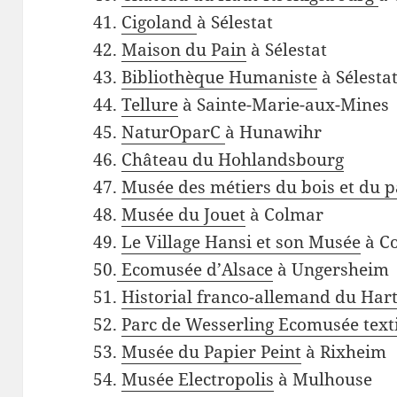
41.
Cigoland
à Sélestat
42.
Maison du Pain
à Sélestat
43.
Bibliothèque Humaniste
à Sélesta
44.
Tellure
à Sainte-Marie-aux-Mines
45.
NaturOparC
à Hunawihr
46.
Château du Hohlandsbourg
47.
Musée des métiers du bois et du 
48.
Musée du Jouet
à Colmar
49.
Le Village Hansi et son Musée
à C
50.
Ecomusée d’Alsace
à Ungersheim
51.
Historial franco-allemand du Ha
52.
Parc de Wesserling Ecomusée text
53.
Musée du Papier Peint
à Rixheim
54.
Musée Electropolis
à Mulhouse