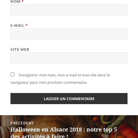
NOM
*
E-MAIL
*
SITE WEB
Enregistrer mon nom, mon e-mail et mon site dans le
navigateur pour mon prochain commentaire.
Navigation
PRÉCÉDENT
de
Halloween en Alsace 2018 : notre top 5
Article
l’article
des activités à faire !
précédent :