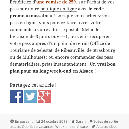
Bénéficiez d’
une remise de 25%
sur l’achat de vos
pass sur notre
boutique en ligne
avec
le code
promo « toussaint »
! Lorsque vous achetez vos
pass en ligne, vous pouvez faire livrer votre
commande à votre adresse postale (délai de
livraison de 3 jours ouvrés) ; ou venir récupérer
votre pass auprès d’un
point de retrait
(Office de
Tourisme de Sélestat, de Ribeauvillé, de Strasbourg
ou de Mulhouse) ; ou encore commander des
pass
dématérialisés
, prêts instantanément ! Un
vrai bon
plan pour un long week-end en Alsace
!
Partagez cet article !
Format
Publié
Auteur
Catégories
En passant
24 octobre 2018
Sarah
Idées de sortie
le
Mots-
alsace
,
Quoi faire vacances
,
Week-end en Alsace
Alsace
,
idées