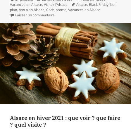
le
Mots-
Vacances en Alsace
,
Visitez l'Alsace
Alsace
,
Black Friday
,
bon
clés
plan
,
bon plan Alsace
,
Code promo
,
Vacances en Alsace
sur [Black Friday] 35% sur tous les Pass’Alsace j
Laisser un commentaire
Alsace en hiver 2021 : que voir ? que faire
? quel visite ?