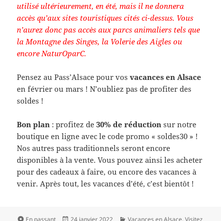
utilisé ultérieurement, en été, mais il ne donnera
accès qu’aux sites touristiques cités ci-dessus. Vous
n’aurez donc pas accès aux parcs animaliers tels que
la Montagne des Singes, la Volerie des Aigles ou
encore NaturOparC.
Pensez au Pass’Alsace pour vos
vacances en Alsace
en février ou mars ! N’oubliez pas de profiter des
soldes !
Bon plan
: profitez de
30% de réduction
sur notre
boutique en ligne avec le code promo « soldes30 » !
Nos autres pass traditionnels seront encore
disponibles à la vente. Vous pouvez ainsi les acheter
pour des cadeaux à faire, ou encore des vacances à
venir. Après tout, les vacances d’été, c’est bientôt !
Format
Publié
Catégories
En passant
24 janvier 2022
Vacances en Alsace
,
Visitez