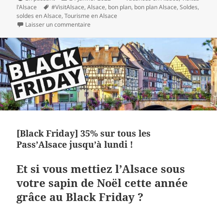
Mots-
le
l'Alsace
#VisitAlsace
,
Alsace
,
bon plan
,
bon plan Alsace
,
Soldes
,
clés
soldes en Alsace
,
Tourisme en Alsace
sur Soldes en Alsace 2022 : pensez au Pass’Al
Laisser un commentaire
[Black Friday] 35% sur tous les
Pass’Alsace jusqu’à lundi !
Et si vous mettiez l’Alsace sous
votre sapin de Noël cette année
grâce au Black Friday ?