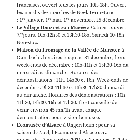
françaises, ouvert tous les jours 10h-18h. Ouvert
les mardis des marchés de Noël. Fermeture
er
er
er
: 1
janvier, 1
mai, 1
novembre, 25 décembre.
Le
Village Hansi et son Musée
à Colmar : ouvert
7/7jours, 10h-12h30 et 13h30-18h. Samedi 10-18h
Non-stop.
Maison du Fromage de la Vallée de Munster
à
Gunsbach : horaires jusqu’au 31 décembre, hors
week-ends de décembre : 10h-11h et 13h30-16h du
mercredi au dimanche. Horaires des
démonstrations : 11h, 14h30 et 16h. Week-ends de
décembre : 9h30-11h30 et 13h30-17h30 du mardi
au dimanche. Horaires des démonstrations : 10h,
11h30, 14h30, 16h et 17h30. Il est conseillé de
venir environ 45 mn/1h avant chaque
démonstration pour visiter le musée.
Ecomusée d’Alsace
à Ungersheim : pour sa
saison de Noël, l’Écomusée d’Alsace sera
ouvert du 27 novembre 2021 au 2 janvier 2022 du