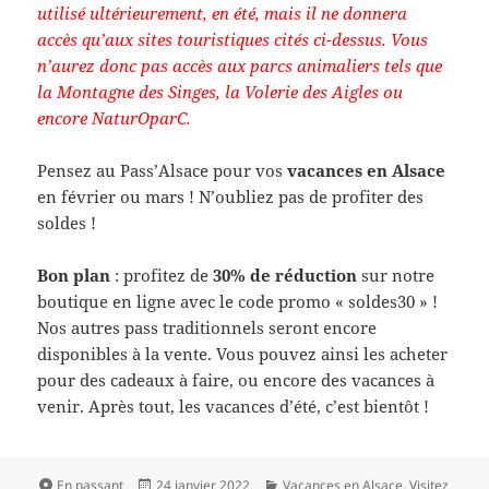
utilisé ultérieurement, en été, mais il ne donnera
accès qu’aux sites touristiques cités ci-dessus. Vous
n’aurez donc pas accès aux parcs animaliers tels que
la Montagne des Singes, la Volerie des Aigles ou
encore NaturOparC.
Pensez au Pass’Alsace pour vos
vacances en Alsace
en février ou mars ! N’oubliez pas de profiter des
soldes !
Bon plan
: profitez de
30% de réduction
sur notre
boutique en ligne avec le code promo « soldes30 » !
Nos autres pass traditionnels seront encore
disponibles à la vente. Vous pouvez ainsi les acheter
pour des cadeaux à faire, ou encore des vacances à
venir. Après tout, les vacances d’été, c’est bientôt !
Format
Publié
Catégories
En passant
24 janvier 2022
Vacances en Alsace
,
Visitez