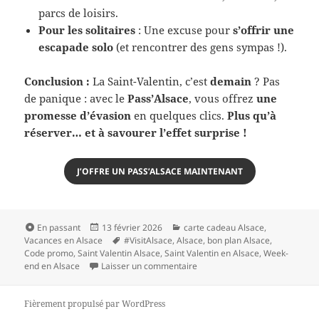
parcs de loisirs.
Pour les solitaires
: Une excuse pour
s’offrir une
escapade solo
(et rencontrer des gens sympas !).
Conclusion :
La Saint-Valentin, c’est
demain
? Pas
de panique : avec le
Pass’Alsace
, vous offrez
une
promesse d’évasion
en quelques clics.
Plus qu’à
réserver… et à savourer l’effet surprise !
J’OFFRE UN PASS’ALSACE MAINTENANT
Format
Publié
Catégories
En passant
13 février 2026
carte cadeau Alsace
,
le
Mots-
Vacances en Alsace
#VisitAlsace
,
Alsace
,
bon plan Alsace
,
clés
Code promo
,
Saint Valentin Alsace
,
Saint Valentin en Alsace
,
Week-
sur Saint-Valentin 2026 : Cade
end en Alsace
Laisser un commentaire
Fièrement propulsé par WordPress