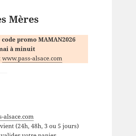
es Mères
e
code promo MAMAN2026
mai à minuit
:
www.pass-alsace.com
s-
alsace
.com
vient (24h, 48h, 3 ou 5 jours)
valider votre panier