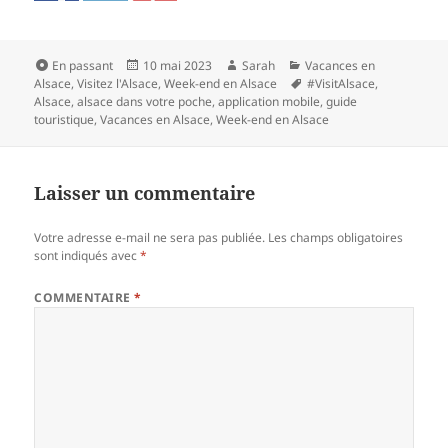
Format
Publié
Auteur
Catégories
En passant
10 mai 2023
Sarah
Vacances en
le
Mots-
Alsace
,
Visitez l'Alsace
,
Week-end en Alsace
#VisitAlsace
,
clés
Alsace
,
alsace dans votre poche
,
application mobile
,
guide
touristique
,
Vacances en Alsace
,
Week-end en Alsace
Laisser un commentaire
Votre adresse e-mail ne sera pas publiée.
Les champs obligatoires
sont indiqués avec
*
COMMENTAIRE
*