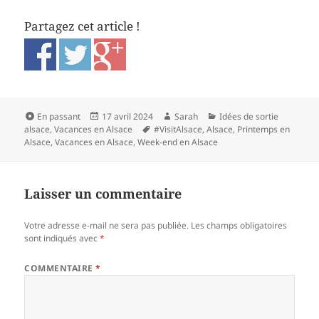
Partagez cet article !
Format
Publié
Auteur
Catégories
En passant
17 avril 2024
Sarah
Idées de sortie
le
Mots-
alsace
,
Vacances en Alsace
#VisitAlsace
,
Alsace
,
Printemps en
clés
Alsace
,
Vacances en Alsace
,
Week-end en Alsace
Laisser un commentaire
Votre adresse e-mail ne sera pas publiée.
Les champs obligatoires
sont indiqués avec
*
COMMENTAIRE
*