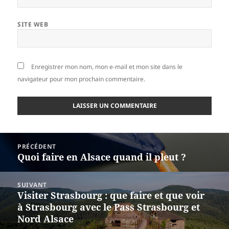
SITE WEB
Enregistrer mon nom, mon e-mail et mon site dans le
navigateur pour mon prochain commentaire.
Navigation
PRÉCÉDENT
de
Quoi faire en Alsace quand il pleut ?
Article
l’article
précédent :
SUIVANT
Visiter Strasbourg : que faire et que voir
Article
à Strasbourg avec le Pass Strasbourg et
suivant :
Nord Alsace