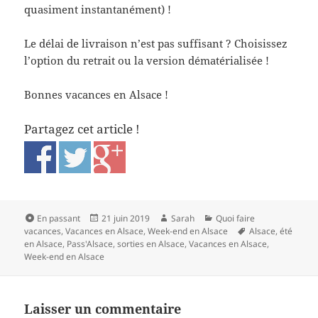
quasiment instantanément) !
Le délai de livraison n’est pas suffisant ? Choisissez
l’option du retrait ou la version dématérialisée !
Bonnes vacances en Alsace !
Partagez cet article !
Format
Publié
Auteur
Catégories
En passant
21 juin 2019
Sarah
Quoi faire
le
Mots-
vacances
,
Vacances en Alsace
,
Week-end en Alsace
Alsace
,
été
clés
en Alsace
,
Pass'Alsace
,
sorties en Alsace
,
Vacances en Alsace
,
Week-end en Alsace
Laisser un commentaire