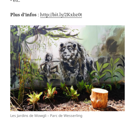
• etc.
Plus d’infos
:
http://bit.ly/2Kxbz0t
Les Jardins de Mowgli – Parc de Wesserling