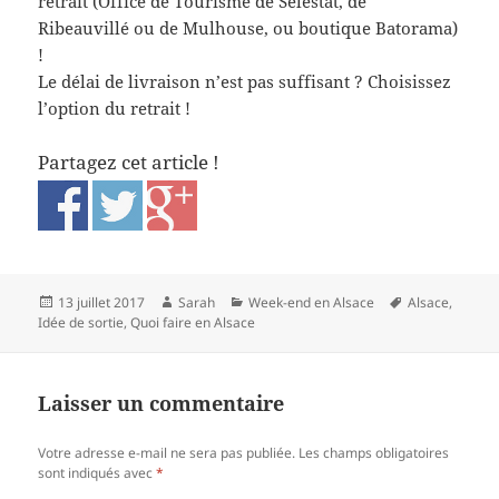
retrait (Office de Tourisme de Sélestat, de
Ribeauvillé ou de Mulhouse, ou boutique Batorama)
!
Le délai de livraison n’est pas suffisant ? Choisissez
l’option du retrait !
Partagez cet article !
Publié
Auteur
Catégories
Mots-
13 juillet 2017
Sarah
Week-end en Alsace
Alsace
,
le
clés
Idée de sortie
,
Quoi faire en Alsace
Laisser un commentaire
Votre adresse e-mail ne sera pas publiée.
Les champs obligatoires
sont indiqués avec
*