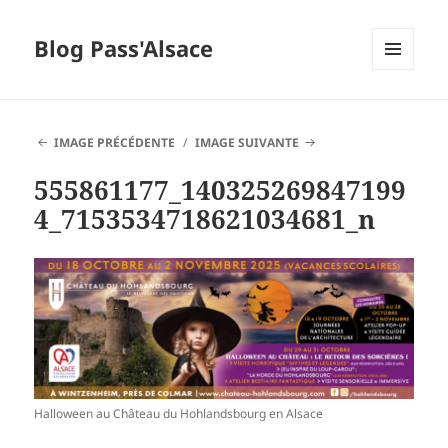
Blog Pass'Alsace
MENU
ET
WIDGETS
IMAGE PRÉCÉDENTE
IMAGE SUIVANTE
555861177_140325269847199
4_7153534718621034681_n
Halloween au Château du Hohlandsbourg en Alsace