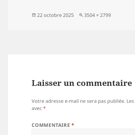
Publié
Taille
22 octobre 2025
3504 × 2799
le
réelle
Laisser un commentaire
Votre adresse e-mail ne sera pas publiée.
Les
avec
*
COMMENTAIRE
*