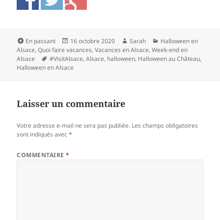
Format
Publié
Auteur
Catégories
En passant
16 octobre 2020
Sarah
Halloween en
le
Alsace
,
Quoi faire vacances
,
Vacances en Alsace
,
Week-end en
Mots-
Alsace
#VisitAlsace
,
Alsace
,
halloween
,
Halloween au Château
,
clés
Halloween en Alsace
Laisser un commentaire
Votre adresse e-mail ne sera pas publiée.
Les champs obligatoires
sont indiqués avec
*
COMMENTAIRE
*