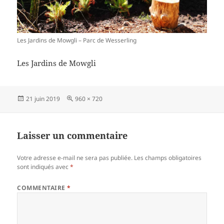
Les Jardins de Mowgli – Parc de Wesserling
Les Jardins de Mowgli
Publié
Taille
21 juin 2019
960 × 720
le
réelle
Laisser un commentaire
Votre adresse e-mail ne sera pas publiée.
Les champs obligatoires
sont indiqués avec
*
COMMENTAIRE
*