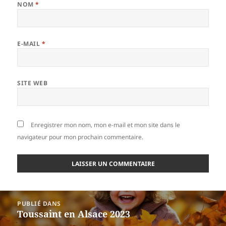
NOM
*
E-MAIL
*
SITE WEB
Enregistrer mon nom, mon e-mail et mon site dans le
navigateur pour mon prochain commentaire.
Navigation
PUBLIÉ DANS
de
Toussaint en Alsace 2023
l’article