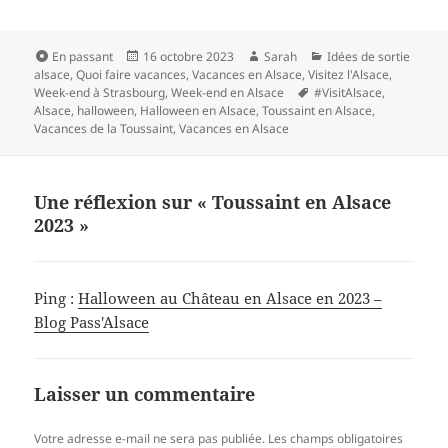
Format
Publié
Auteur
Catégories
En passant
16 octobre 2023
Sarah
Idées de sortie
le
alsace
,
Quoi faire vacances
,
Vacances en Alsace
,
Visitez l'Alsace
,
Mots-
Week-end à Strasbourg
,
Week-end en Alsace
#VisitAlsace
,
clés
Alsace
,
halloween
,
Halloween en Alsace
,
Toussaint en Alsace
,
Vacances de la Toussaint
,
Vacances en Alsace
Une réflexion sur « Toussaint en Alsace
2023 »
Ping :
Halloween au Château en Alsace en 2023 –
Blog Pass'Alsace
Laisser un commentaire
Votre adresse e-mail ne sera pas publiée.
Les champs obligatoires