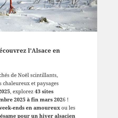
découvrez l’Alsace en
hés de Noël scintillants,
s chaleureux et paysages
2025
, explorez
43 sites
mbre 2025 à fin mars 202
6 !
week-ends en amoureux
ou les
sésame pour un hiver alsacien