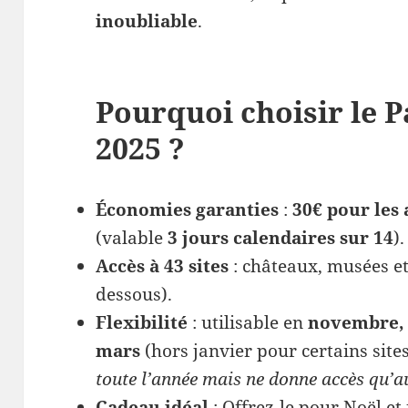
inoubliable
.
Pourquoi choisir le P
2025 ?
Économies garanties
:
30€ pour les 
(valable
3 jours calendaires sur 14
).
Accès à 43 sites
: châteaux, musées et 
dessous).
Flexibilité
: utilisable en
novembre, 
mars
(hors janvier pour certains site
toute l’année mais ne donne accès qu’aux
Cadeau idéal
: Offrez-le pour Noël et 