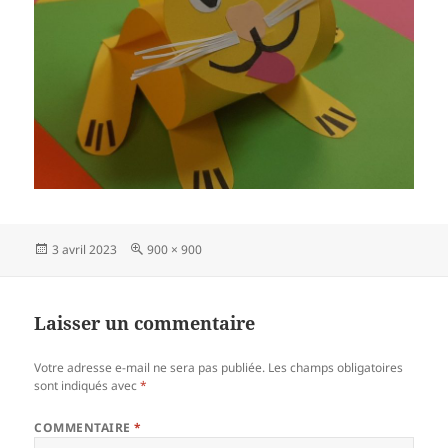
Publié
Taille
3 avril 2023
900 × 900
le
réelle
Laisser un commentaire
Votre adresse e-mail ne sera pas publiée.
Les champs obligatoires
sont indiqués avec
*
COMMENTAIRE
*