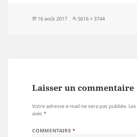
Publié
Taille
16 août 2017
5616 × 3744
le
réelle
Laisser un commentaire
Votre adresse e-mail ne sera pas publiée.
Les
avec
*
COMMENTAIRE
*