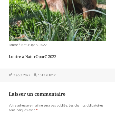
Loutre à NaturOparC 2022
Loutre à NaturOparC 2022
Publié
Taille
2 août 2022
1012 × 1012
le
réelle
Laisser un commentaire
Votre adresse e-mail ne sera pas publiée.
Les champs obligatoires
sont indiqués avec
*