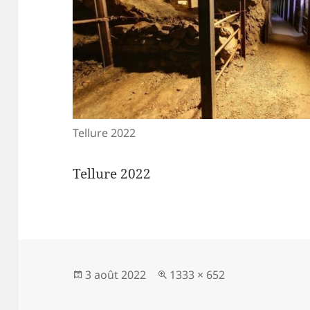
Tellure 2022
Tellure 2022
Publié
Taille
3 août 2022
1333 × 652
le
réelle