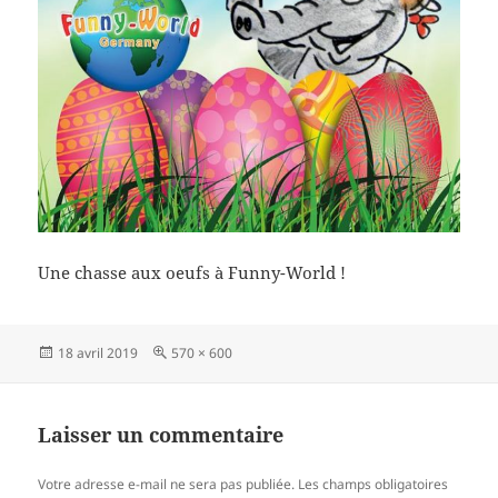
Une chasse aux oeufs à Funny-World !
Publié
Taille
18 avril 2019
570 × 600
le
réelle
Laisser un commentaire
Votre adresse e-mail ne sera pas publiée.
Les champs obligatoires