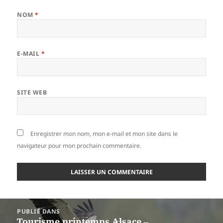
NOM
*
E-MAIL
*
SITE WEB
Enregistrer mon nom, mon e-mail et mon site dans le
navigateur pour mon prochain commentaire.
Navigation
PUBLIÉ DANS
de
Tourisme printemps Alsace –