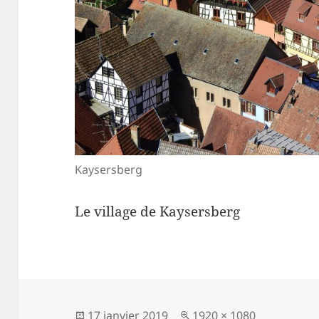
Kaysersberg
Le village de Kaysersberg
Publié
Taille
17 janvier 2019
1920 × 1080