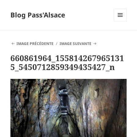
Blog Pass'Alsace
MENU
ET
WIDGETS
IMAGE PRÉCÉDENTE
IMAGE SUIVANTE
660861964_155814267965131
5_5450712859349435427_n