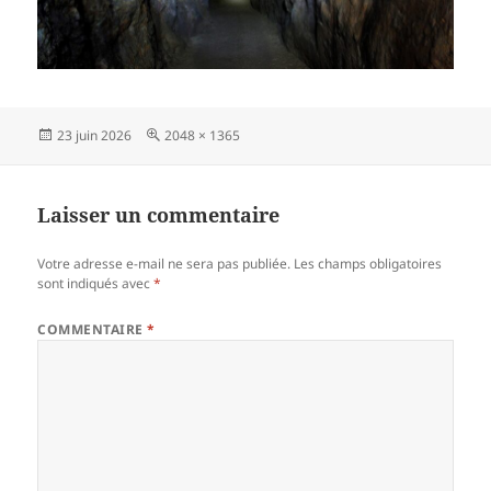
Publié
Taille
23 juin 2026
2048 × 1365
le
réelle
Laisser un commentaire
Votre adresse e-mail ne sera pas publiée.
Les champs obligatoires
sont indiqués avec
*
COMMENTAIRE
*