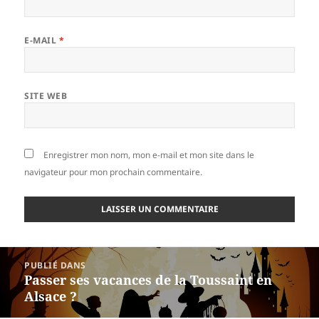
E-MAIL
*
SITE WEB
Enregistrer mon nom, mon e-mail et mon site dans le
navigateur pour mon prochain commentaire.
Navigation
PUBLIÉ DANS
de
Passer ses vacances de la Toussaint en
l’article
Alsace ?