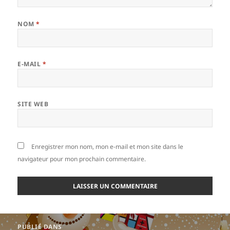
NOM
*
E-MAIL
*
SITE WEB
Enregistrer mon nom, mon e-mail et mon site dans le
navigateur pour mon prochain commentaire.
Navigation
PUBLIÉ DANS