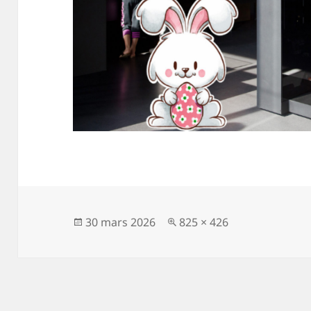
Publié
Taille
30 mars 2026
825 × 426
le
réelle