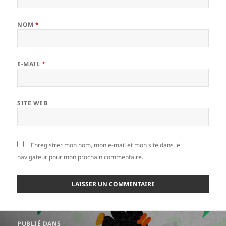
NOM
*
E-MAIL
*
SITE WEB
Enregistrer mon nom, mon e-mail et mon site dans le
navigateur pour mon prochain commentaire.
Navigation
PUBLIÉ DANS