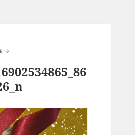
E
16902534865_86
26_n