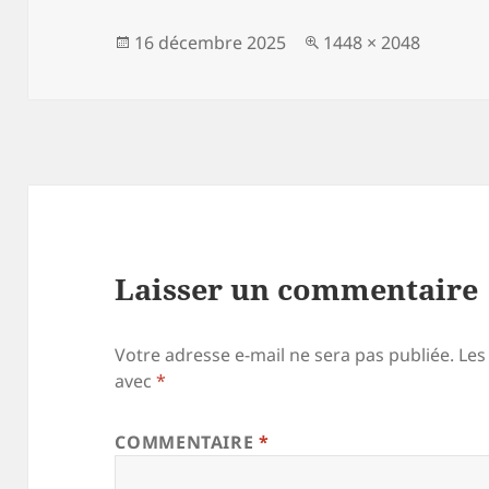
Publié
Taille
16 décembre 2025
1448 × 2048
le
réelle
Laisser un commentaire
Votre adresse e-mail ne sera pas publiée.
Les
avec
*
COMMENTAIRE
*