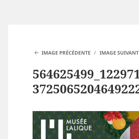
IMAGE PRÉCÉDENTE
IMAGE SUIVANT
564625499_12297
372506520464922