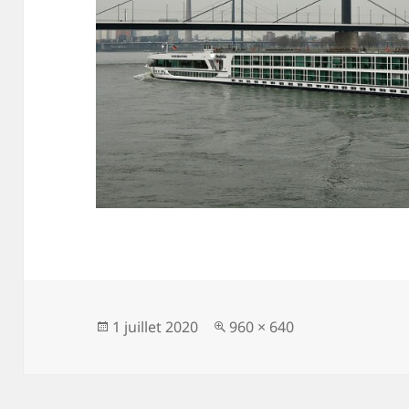
Publié
Taille
1 juillet 2020
960 × 640
le
réelle