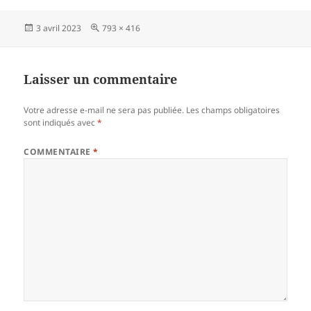
Publié
Taille
3 avril 2023
793 × 416
le
réelle
Laisser un commentaire
Votre adresse e-mail ne sera pas publiée.
Les champs obligatoires
sont indiqués avec
*
COMMENTAIRE
*