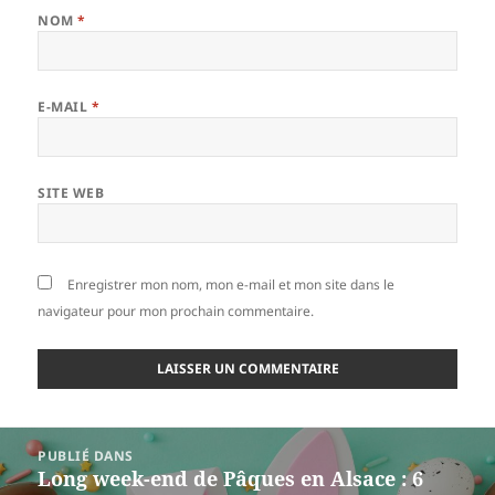
NOM
*
E-MAIL
*
SITE WEB
Enregistrer mon nom, mon e-mail et mon site dans le
navigateur pour mon prochain commentaire.
Navigation
PUBLIÉ DANS
de
Long week-end de Pâques en Alsace : 6
l’article