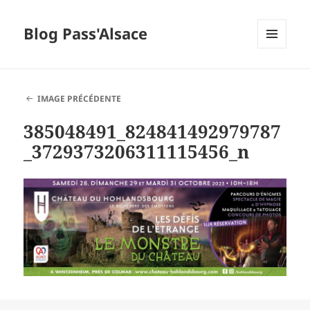
Blog Pass'Alsace
MENU
ET
WIDGETS
IMAGE PRÉCÉDENTE
385048491_824841492979787
_3729373206311115456_n