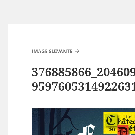
IMAGE SUIVANTE
376885866_20460
959760531492263