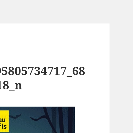
95805734717_68
18_n