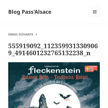
Blog Pass'Alsace
MENU
ET
WIDGETS
IMAGE SUIVANTE
555919092_112359931330906
9_4914601232765132238_n