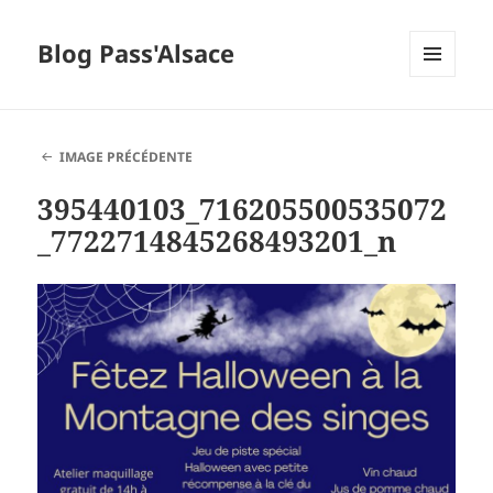
Blog Pass'Alsace
MENU
ET
WIDGETS
IMAGE PRÉCÉDENTE
395440103_716205500535072
_7722714845268493201_n