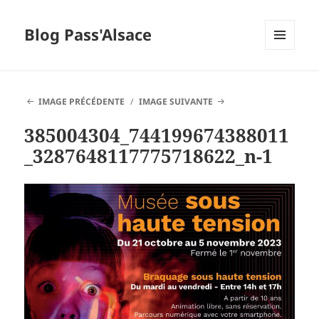
Blog Pass'Alsace
MENU
ET
WIDGETS
IMAGE PRÉCÉDENTE
IMAGE SUIVANTE
385004304_744199674388011
_3287648117775718622_n-1