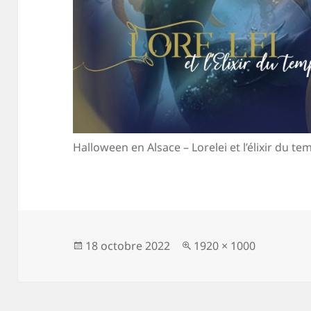
Halloween en Alsace – Lorelei et l’élixir du 
Publié
Taille
18 octobre 2022
1920 × 1000
le
réelle